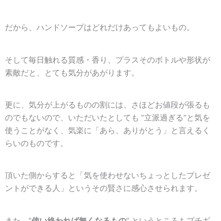
だから、ハンドソープは
どれだけあっても
よい
もの
。
そして毎日触れる質感・香り、プラスそのボトルや形状が
素敵だと、とても気分があがります。
更に、気分が上がるものの割には、さほどお値段が張るも
のでもないので、いただいたとしても
”
立派過ぎる”と気を
使うことがなく
、気楽に「あら、ありがとう」と言えるく
らいのものです。
頂いた側からすると「気を使わせないちょっとしたプレゼ
ントができる人」という
その賢
さに感心
させられます。
また、”
使い終われば無くなるもの
” というところもプチギ