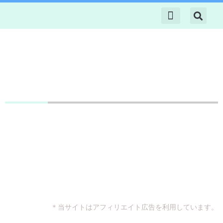
内
容
を
トップ
悩み別
コスメギフト
コスメレビュー
サプリレビュー
40代の美肌知識
ス
キ
ッ
プ
【1000円以内 プチギフト】おすすめハンドソープ４選
＊当サイトはアフィリエイト広告を利用しています。