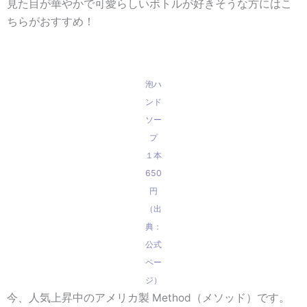
見た目が
華やかで可愛らしいボトル
が好きそうな方にはこ
ちらがおすすめ！
泡ハ
ンド
ソー
プ
１本
650
円
（出
典：
公式
ペー
ジ）
今、人気上昇中のアメリカ製 Method（メソッド）です。