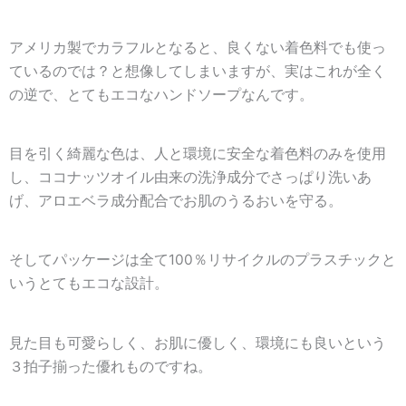
アメリカ製でカラフルとなると、良くない着色料でも使っ
ているのでは？と想像してしまいますが、実はこれが全く
の逆で、とても
エコなハンドソープ
なんです。
目を引く綺麗な色は、
人と環境に安全な着色料のみ
を使用
し、
ココナッツオイル由来の洗浄成分
でさっぱり洗いあ
げ、
アロエベラ成分配合
でお肌のうるおいを守る。
そしてパッケージは全て100％リサイクルのプラスチックと
いうとても
エコな設計
。
見た目も可愛らしく、お肌に優しく、環境にも良いという
３拍子揃った優れものですね。