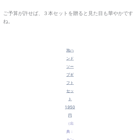
ご予算が許せば、３本セットを贈ると見た目も華やかです
ね。
泡ハ
ンド
ソー
プギ
フト
セッ
ト
1,950
円
（出
典：
カン