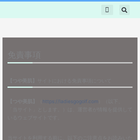
内
容
を
トップ
悩み別
コスメギフト
コスメレビュー
サプリレビュー
40代の美肌知識
ス
キ
ッ
免責事項
プ
【つや美肌】
サイトにおける免責事項について
【つや美肌】
（
https://
ladiesgogolf.com
）（以下、
「当サイト」とします。）は、運営者が情報を提供して
いるウェブサイトです。
当サイトを利用する前に、以下のご注意点をお読みいた