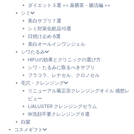
ダイエット３選 == 薬膳茶・腸活編 ==
シミ
美白サプリ７選
シミ対策化粧品10選
日焼け止め 6選
美白オールインワンジェル
シワたるみ
HIFUの効果とクリニックの選び方
シワ・たるみに取るべきサプリ
フラコラ、レナセル、クロノセル
毛穴・クレンジング
リニューアル菊正宗クレンジングオイル 感想レ
ビュー
LIALUSTER クレンジングセラム
W洗顔不要クレンジング６選
白髪
コスメギフト