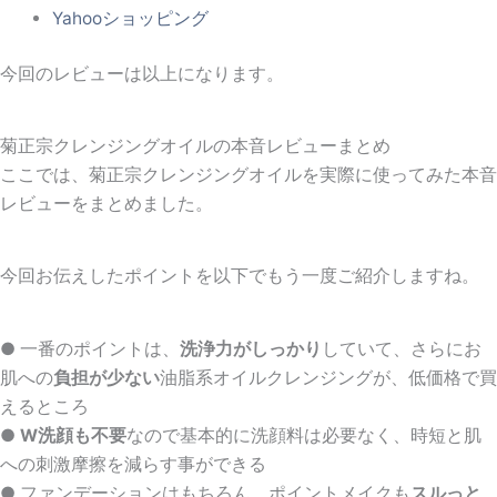
Yahooショッピング
今回のレビューは以上になります。
菊正宗クレンジングオイルの本音レビューまとめ
ここでは、菊正宗クレンジングオイルを実際に使ってみた本音
レビューをまとめました。
今回お伝えしたポイントを以下でもう一度ご紹介しますね。
● 一番のポイントは、
洗浄力がしっかり
していて、さらにお
肌への
負担が少ない
油脂系オイルクレンジングが、低価格で買
える
ところ
●
W洗顔も不要
なので基本的に洗顔料は必要なく、
時短と肌
への刺激摩擦を減らす事ができる
● ファンデーションはもちろん、ポイントメイクも
スルっと