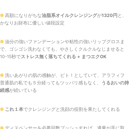
❁
高額になりがちな
油脂系オイルクレンジング
が
1320円
と、
かなりお財布に優しい値段設定
❁
油分の強いファンデーションや粘性の強いリップグロスま
で、ゴシゴシ洗わなくても、やさしくクルクルなじませると
10-15秒で
ストレス無く落ちてくれる + まつエクOK
❁
洗いあがりの肌の感触が、ピト！としていて、アラフィフ
普通肌の私でも５分経ってもツッパリ感もなく、
うるおいの持
続感
が続いている
❁
これ１本
でクレンジングと洗顔の役割を果たしてくれる
❁
ディスペンサーを必要回数プッシュすれば、適量が手に取