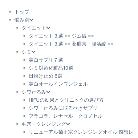
内
容
トップ
を
悩み別
ス
ダイエット
キ
ダイエット３選 == ジム編 ==
ッ
ダイエット３選 == 薬膳茶・腸活編 ==
プ
シミ
美白サプリ７選
シミ対策化粧品10選
日焼け止め 6選
美白オールインワンジェル
シワたるみ
HIFUの効果とクリニックの選び方
シワ・たるみに取るべきサプリ
フラコラ、レナセル、クロノセル
毛穴・クレンジング
リニューアル菊正宗クレンジングオイル 感想レ